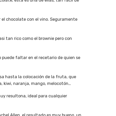
ate, esta es una de ellas, tan fácil de
r el chocolate con el vino. Seguramente
asi tan rico como el brownie pero con
o puede faltar en el recetario de quien se
sa hasta la colocación de la fruta, que
a, kiwi, naranja, mango, melocotón…
muy resultona, ideal para cualquier
achel Allen, el resultado es muy bueno, un