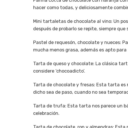
Panna cotta de chocolate con naranja con
hacer como todas, y deliciosamente combin
Mini tartaletas de chocolate al vino
: Un po
después de probarlo se repite, siempre que
Pastel de requesón, chocolate y nueces
: P
mucha menos grasa, además es apto para ce
Tarta de queso y chocolate
: La clásica tar
considere ‘chocoadicto’.
Tarta de chocolate y fresas
: Esta tarta es
dicho sea de paso, cuando no sea temporada
Tarta de trufa
: Esta tarta nos parece un bá
celebración.
Tarta de chocolate, ron y almendras
: Esta