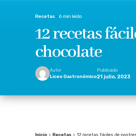
Recetas
6 min leído
12 recetas fáci
chocolate
Publicado
Autor
Liceo Gastronómico
21 julio, 2023
Inicio
Recetas
12 recetas fáciles de postre