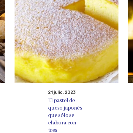
21 julio, 2023
El pastel de
queso japonés
que sólo se
elabora con
tres