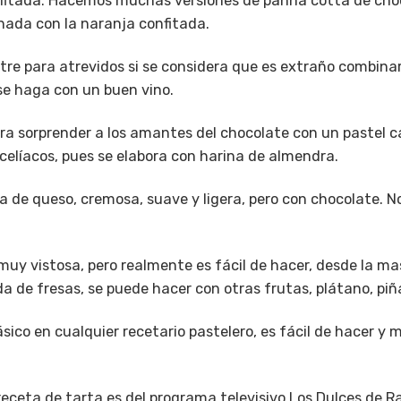
fitada
: Hacemos muchas versiones de panna cotta de chocol
ada con la naranja confitada.
stre para atrevidos si se considera que es extraño combina
 se haga con un buen vino.
ara sorprender a los amantes del chocolate con un pastel c
líacos, pues se elabora con harina de almendra.
ta de queso, cremosa, suave y ligera, pero con chocolate. N
 muy vistosa, pero realmente es fácil de hacer, desde la ma
 de fresas, se puede hacer con otras frutas, plátano, piñ
sico en cualquier recetario pastelero, es fácil de hacer y 
 receta de tarta es del programa televisivo Los Dulces de R