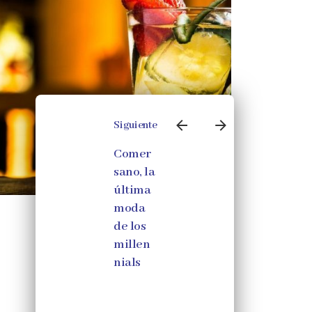
Siguiente
Comer
sano, la
última
moda
21 julio, 2023
de los
Tragos (1°
millen
Parte)
nials
Recetas